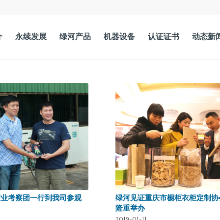
介
永续发展
绿河产品
机器设备
认证证书
动态新
产业考察团一行到我司参观
​绿河见证重庆市橱柜衣柜定制协
隆重举办
2019-01-11