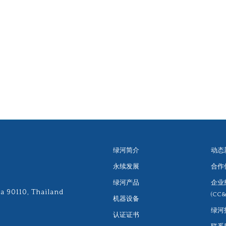
绿河简介
动态
永续发展
合作
绿河产品
企业
a 90110, Thailand
(CC&
机器设备
绿河
认证证书