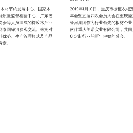
，由木材节约发展中心、国家木
2019年1月10日，重庆市橱柜衣柜
能质量监督检验中心、广东省
年会暨五届四次会员大会在重庆隆
协会等人员组成的橡胶木产业
绿河集团作为行业领先的板材企业
到泰国绿河参观交流。来宾对
伙伴重庆美诺实业有限公司，共同
料优势、生产管理模式及产品
庆定制行业的新年伊始的盛会。
肯定。