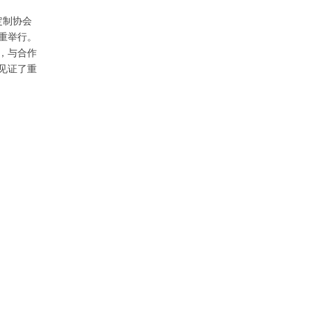
定制协会
重举行。
，与合作
见证了重